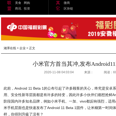
联
其
美食
网购
微商
盟
它
商讯
投资
区块链
湘潭在线
>
企业
> 正文
小米官方首当其冲,发布Android11
2020-11-08 04:03:04
来源：
阅读：6
此前，Android 11 Beta 1的公布引起了许多顾客的关心，终究是安卓
用、安全性新等层面都是有许多的转变，因此许多小伙伴们都想抢鲜Android
阶段国内许多知名品牌，例如小米手机、一加、vivo都反响强烈，适用Andro
米手机层面也是快速发布了Android 11 Beta 1固件，让米糊第一时间体会An
样，你得到升級了没有？