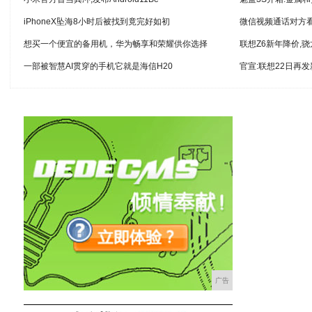
iPhoneX坠海8小时后被找到竟完好如初
微信视频通话对方
想买一个便宜的备用机，华为畅享和荣耀供你选择
联想Z6新年降价,骁
一部被智慧AI贯穿的手机它就是海信H20
官宣:联想22日再
广告