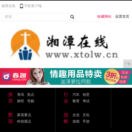
湘潭在线
手机客户端
收藏网站
|
设置首页
广告
推
行
资讯
焦点
汽车
创意
荐
业
财经
导购
教育
考试
数
战
家居要点
企业
文化
据
略
科技观点
游戏
手游