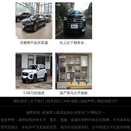
买雅阁不如买君越
比上比下都有余，
5.89万的瑞虎
国产黑马出手挽救
网站首页
|
关于我们
|
联系我们
|
XML地图
|
版权声明
|
网站地图
TXT
湘潭在线
-是湘潭人最喜欢的企业资讯门户网站之一
免责声明：湘潭在线所有文字、图片、视频、音频等资料均来自互联网，不代表本站
赞同其观点，本站亦不为其版权负责。相关作品的原创性、文中陈述文字以及内容数