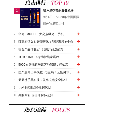
1
猎户星空智能服务机器
9月4日，“2020年中国国际
服务贸易交...
[+]
2
华为EMUI 11一大亮点曝光：手机
3
独家对话如影智能唐沐：智能家居抢中心
4
聪普产品体验官 | 只要产品选的对，
5
TOTOLINK T6专为智能家居W
6
5000㎡智能家居馆落地淄博，行知亲
7
国产黑马出手挽救3亿宝妈！无极调节，
8
天天携手黑科技，筑牢充电安全防线
9
小米8标准版降价200元!
10
美的冰箱|信任+口碑=选择