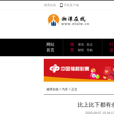
湘潭在线
手机客户端
网站
推
行
资讯
焦点
首页
荐
业
财经
导购
湘潭在线
>
汽车
> 正文
比上比下都有
2020-09-07 15:34:1