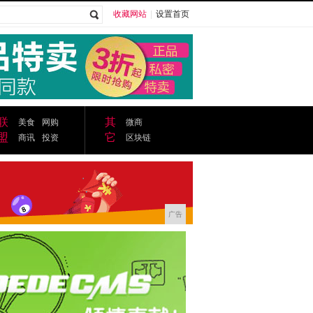
收藏网站
|
设置首页
广告
联
其
美食
网购
微商
盟
它
商讯
投资
区块链
广告