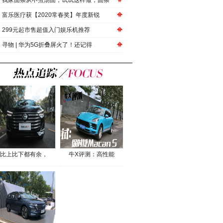
我家面条从不煮汤面，试试这样做，面条
富乐医疗获【2020常春奖】年度新锐
299元起市售超值入门娱乐机推荐
寻物 | 华为5G折叠屏火了！还记得
比上比下都有余，
牛X评测：高性能