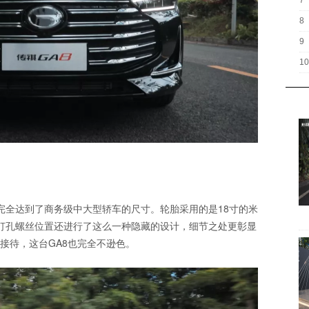
7
8
9
10
，完全达到了商务级中大型轿车的尺寸。轮胎采用的是18寸的米
打孔螺丝位置还进行了这么一种隐藏的设计，细节之处更彰显
接待，这台GA8也完全不逊色。