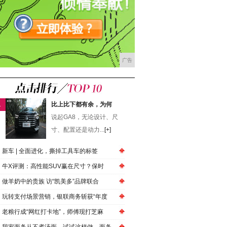
广告
1
比上比下都有余，为何
说起GA8，无论设计、尺
寸、配置还是动力...
[+]
新车 | 全面进化，撕掉工具车的标签
牛X评测：高性能SUV赢在尺寸？保时
做羊奶中的贵族 访“凯美多”品牌联合
玩转支付场景营销，银联商务斩获“年度
老粮行成“网红打卡地”，师傅现打芝麻