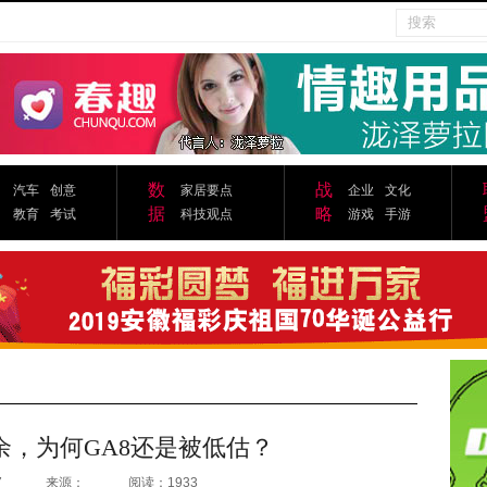
数
战
汽车
创意
家居要点
企业
文化
据
略
教育
考试
科技观点
游戏
手游
余，为何GA8还是被低估？
7
来源：
阅读：1933