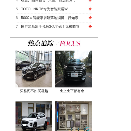
4
聪普产品体验官 | 只要产品选的对，
5
TOTOLINK T6专为智能家居W
6
5000㎡智能家居馆落地淄博，行知亲
7
国产黑马出手挽救3亿宝妈！无极调节，
买雅阁不如买君越
比上比下都有余，