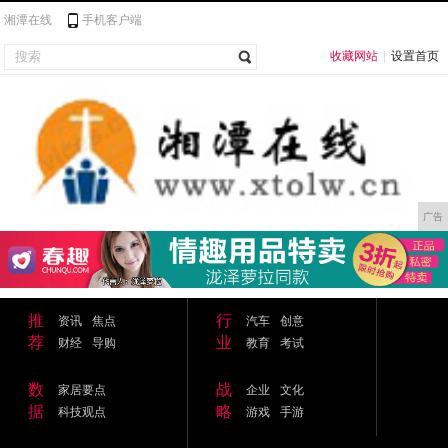
湘潭在线
手机客户端
收藏网站
|
设置首页
广告
推
行
资讯
焦点
汽车
创意
荐
业
财经
导购
教育
考试
数
战
家居要点
企业
文化
据
略
科技观点
游戏
手游