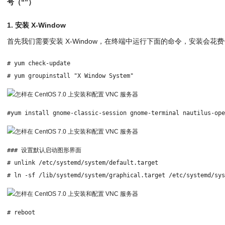
号（“”）
1. 安装 X-Window
首先我们需要安装 X-Window，在终端中运行下面的命令，安装会花
# yum check-update
# yum groupinstall "X Window System"
#yum install gnome-classic-session gnome-terminal nautilus-op
### 设置默认启动图形界面
# unlink /etc/systemd/system/default.target
# ln -sf /lib/systemd/system/graphical.target /etc/systemd/sy
# reboot