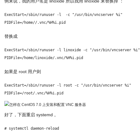
例来说，我的用户名是 linoxide 所以我用 linoxide 来替换掉 ：
ExecStart=/sbin/runuser -l 
 -c "/usr/bin/vncserver %i"
PIDFile=/home/
/.vnc/%H%i.pid
替换成
ExecStart=/sbin/runuser -l linoxide -c "/usr/bin/vncserver %i
PIDFile=/home/linoxide/.vnc/%H%i.pid
如果是 root 用户则
ExecStart=/sbin/runuser -l root -c "/usr/bin/vncserver %i"
PIDFile=/root/.vnc/%H%i.pid
好了，下面重启 systemd 。
# systemctl daemon-reload