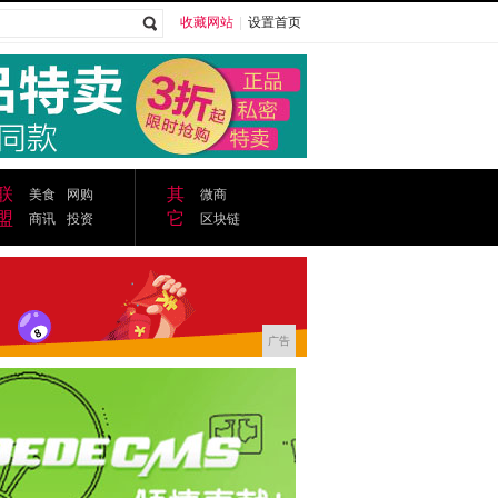
收藏网站
|
设置首页
广告
联
其
美食
网购
微商
盟
它
商讯
投资
区块链
广告