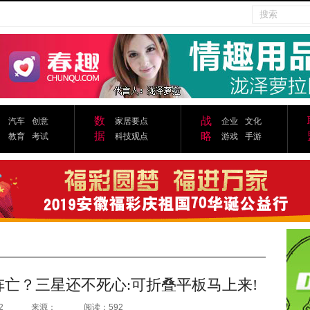
数
战
汽车
创意
家居要点
企业
文化
据
略
教育
考试
科技观点
游戏
手游
阵亡？三星还不死心:可折叠平板马上来!
2
来源：
阅读：592