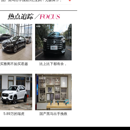
国产黑马出手挽救3亿宝妈！无极调节，
买雅阁不如买君越
比上比下都有余，
5.89万的瑞虎
国产黑马出手挽救