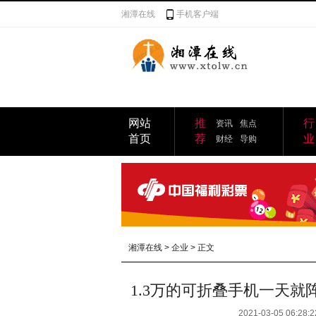
湘潭在线
手机客户端
网站
推
行
资讯
焦点
首页
荐
业
财经
导购
湘潭在线
>
企业
> 正文
1.3万的可折叠手机一天就
2021-03-05 06:28:2