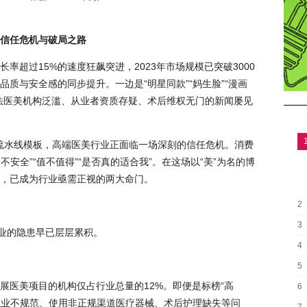
信任危机与破局之路
率超过15%的速度狂飙突进，2023年市场规模已突破3000
质与安全感的同步提升。一边是“明星同款”“妈生脸”“漫画
法医美机构泛滥、从业者资质存疑、术后维权无门的新闻屡见
成流水线模板，高端医美行业正面临一场深刻的信任危机。消费
不安全”“值不值得”“是否真的适合我”。在这场以“美”为名的博
，已成为行业亟需正视的两大命门。
2
3
行业的隐患早已层层累积。
4
5
展医美项目的机构仅占行业总量的12%。即便是标榜“高
6
点执业不规范、使用非正规渠道医疗器械、术后护理缺失等问