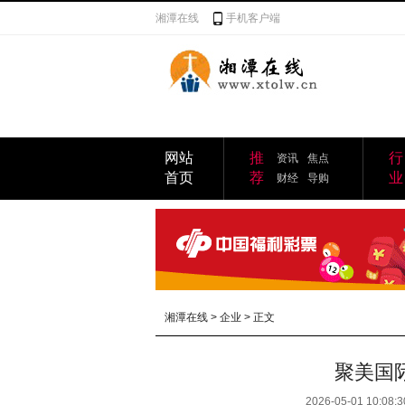
湘潭在线
手机客户端
网站
推
行
资讯
焦点
首页
荐
业
财经
导购
湘潭在线
>
企业
> 正文
聚美国
2026-05-01 10:08:3