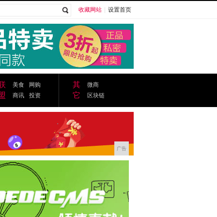
收藏网站
|
设置首页
广告
联
其
美食
网购
微商
盟
它
商讯
投资
区块链
广告