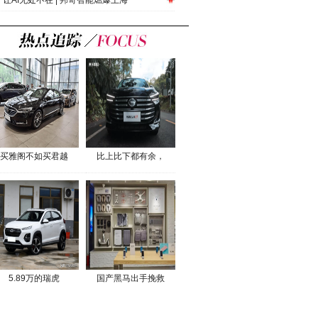
让AI无处不在 | 邦奇智能燃爆上海
买雅阁不如买君越
比上比下都有余，
5.89万的瑞虎
国产黑马出手挽救