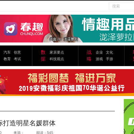
数
战
汽车
创意
家居要点
企业
文化
据
略
教育
考试
科技观点
游戏
手游
际打造明星名媛群体
0
来源：
阅读：545