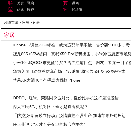
联
其
美食
网购
微商
盟
它
商讯
投资
区块链
湘潭在线
>
家居
> 列表
家居
iPhone12调整WiFi标准，或为适配苹果眼镜，售价要9000多，贵
骁龙865+65W超闪，真我X50 Pro强势出击，小米冲击旗舰市场
小米10和iQOO3谁更值得买？需关注这四点，网友：答案一目了
华为入局自动驾驶仿真市场，“八爪鱼”将涵盖5G 及 V2X等技术
苹果XR大清仓？有望成为爆款iPhone
OPPO、红米、荣耀同价位对比，性价比手机这样选准没错
两大平民5G手机对比：谁才是真香机呢？
「防控疫情 黄陵在行动」疫情防控不误生产 加速苹果外销外运‍
任正非说：“人才不是企业的核心竞争力”