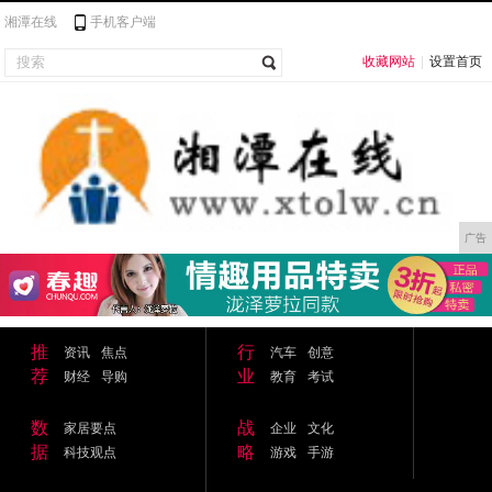
湘潭在线
手机客户端
收藏网站
|
设置首页
广告
推
行
资讯
焦点
汽车
创意
荐
业
财经
导购
教育
考试
数
战
家居要点
企业
文化
据
略
科技观点
游戏
手游