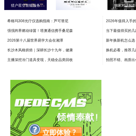
猎户星空智能服务
华为EMUI 1
独家对话如
希格玛308光疗仪选购指南：芦可替尼
2026年值得入手
强强跨界燃动绿茵！塔澳通信携手桑尼森
当下最值得买的几
2026第十八届世界易学大会在湘潭
新年换新机怎么选
长沙木风格烘焙｜深耕长沙十九年，健康
换机必看，推荐几
主播深挖冷门道具变现，天稳全品类回收
拍照不错、画质出