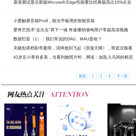
基准测试显示新版Microsoft Edge性能要比经典版高出10%左右
小爱触屏音箱Pro8，能当平板用的智能音箱
爱奇艺技术“走出去”再下一城 奇速播助缅甸用户享超高清视频
数据扫盲（1）：我们常说的DAU、MAU是啥？
关晓彤搭档影帝夏雨，演绎尬到飞起《浪漫天降》，简直没脸看
42岁左小青有多美，当看到她照片时，网友：如坠入凡间的精灵
首页
1
2
3
下一页