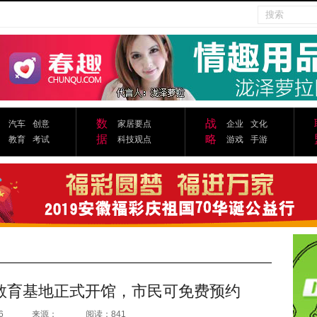
数
战
汽车
创意
家居要点
企业
文化
据
略
教育
考试
科技观点
游戏
手游
教育基地正式开馆，市民可免费预约
6
来源：
阅读：841