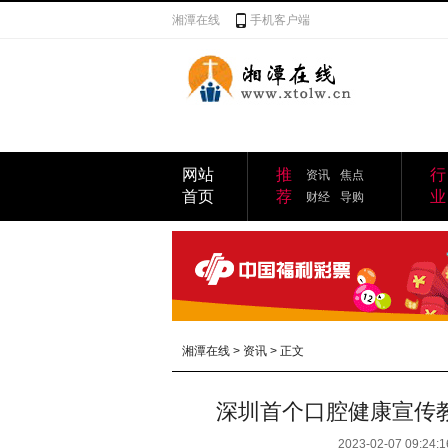
湘潭在线
手机客户端
网站
推
行
资讯
焦点
首页
荐
业
财经
导购
湘潭在线
>
资讯
> 正文
深圳首个口腔健康宣传
2023-02-07 09:24:1