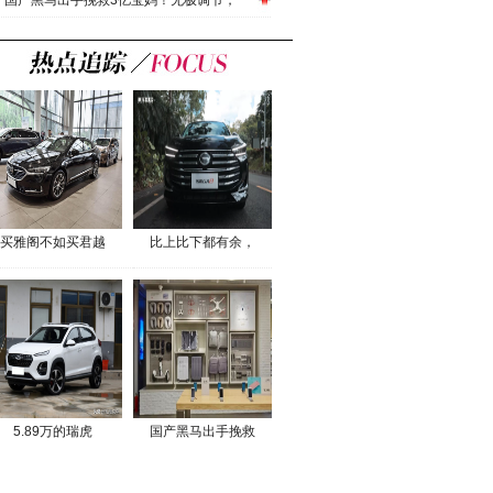
国产黑马出手挽救3亿宝妈！无极调节，
买雅阁不如买君越
比上比下都有余，
5.89万的瑞虎
国产黑马出手挽救