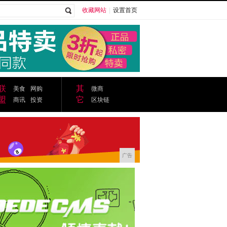
收藏网站
|
设置首页
广告
联
其
美食
网购
微商
盟
它
商讯
投资
区块链
广告