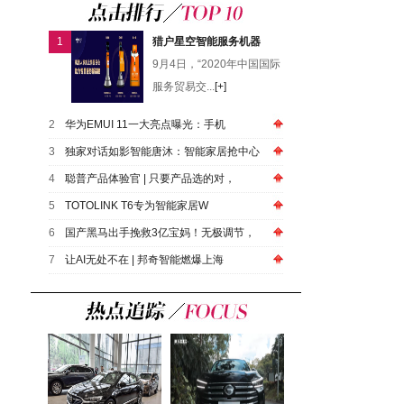
1
猎户星空智能服务机器
9月4日，“2020年中国国际
服务贸易交...
[+]
2
华为EMUI 11一大亮点曝光：手机
3
独家对话如影智能唐沐：智能家居抢中心
4
聪普产品体验官 | 只要产品选的对，
5
TOTOLINK T6专为智能家居W
6
国产黑马出手挽救3亿宝妈！无极调节，
7
让AI无处不在 | 邦奇智能燃爆上海