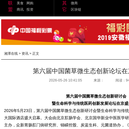
联
其
美食
网购
微商
盟
它
商讯
投资
区块链
湘潭在线
>
资讯
> 正文
第六届中国菌草微生态创新论坛在
2026-05-26 10:41:05
来源：
阅读：9
第六届中国菌草微生态创新研讨会
暨生命科学与传统医药创新发展论坛
在京盛
2026年5月23日，第六届中国菌草微生态创新研讨会暨生命科学与传
大国际酒店盛大启幕。大会由北京肛肠学会、北京国华新业中医医学
主办，众新胃肠肛门病研究所、锦嵘控股、炭蓝生科、元菌道协办，