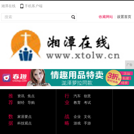
湘潭在线
手机客户端
收藏网站
|
设置首页
广告
推
行
资讯
焦点
汽车
创意
荐
业
财经
导购
教育
考试
数
战
家居要点
企业
文化
据
略
科技观点
游戏
手游