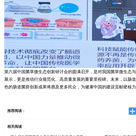
第六届中国菌草微生态创新研讨会的圆满召开，是对我国菌草微生态
展示，更是推动行业规范化、高质量发展的重要里程碑。未来，以
肠
色的肠道菌群
创新成果
将
惠及更多
民众，为健康中国
的
建设贡献硬核
推荐阅读：
相关阅读