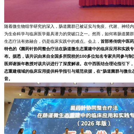
随着微生物组学研究的深入，
肠道菌群
已被证实与免疫、代谢、神经
为生命科学与临床医学最具潜力的突破口之一。然而，如何将
肠道菌
生态疗法有效融合，仍是临床实践中的难点。
会上，
首部将传统中医
特色的《菌药针协同整合疗法在肠道微生态重建中的临床应用和实践专家
布。据悉，该共识由来自全国多所院校的100多位知名专家共同参与
医师谢振年教授对该共识进行了深度解读。在中西医结合理论指引下
态重建领域的临床应用提供科学指引与规范依据，在“肠道菌群与微生
音。