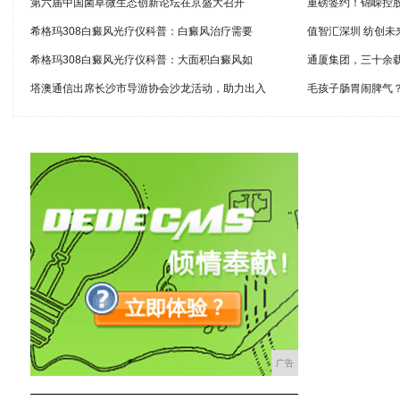
第六届中国菌草微生态创新论坛在京盛大召开
重磅签约！锦嵘控
希格玛308白癜风光疗仪科普：白癜风治疗需要
值智汇深圳 纺创未来
希格玛308白癜风光疗仪科普：大面积白癜风如
通厦集团，三十余
塔澳通信出席长沙市导游协会沙龙活动，助力出入
毛孩子肠胃闹脾气
广告