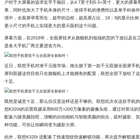
户对于大屏幕的追求近乎于疯狂，从4.7英寸到5.5+英寸，更大的屏
果，同时也加大了手机本身的尺寸，使得手机的便携性以及单手科操
境中，全面屏孕育而生，超窄的边框，超高屏占比，18：9的显示比
更小尺寸的手机上实现更大的显示面积这个问题。
屏幕方面，在2018年，全面屏技术从旗舰机到低端机型的下放以及在
是各大手机厂商主要进攻方向。
近日，联想手机对准千元级市场，推出旗下第一款千元双摄全面屏手机-K
屏到双摄这些目前只在旗舰机上才能拥有的配置，联想全部下放给了这
十足。
既然是诚意十足，那么仅仅是这样还是不够的。联想此次在这款手机
想K320t的后置双摄采用800万+200万像素的摄像头组，通过对算
配备六级美颜拍照，清晰的自拍相机与智能美颜的组合，延时摄影、
种功能，可你让你瞬间变为摄影大师。
此外，联想K320t 还配备了快速指纹快速解锁功能，再次提升解锁速度