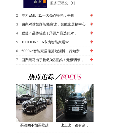
服务贸易交...
[+]
2
华为EMUI 11一大亮点曝光：手机
3
独家对话如影智能唐沐：智能家居抢中心
4
聪普产品体验官 | 只要产品选的对，
5
TOTOLINK T6专为智能家居W
6
5000㎡智能家居馆落地淄博，行知亲
7
国产黑马出手挽救3亿宝妈！无极调节，
买雅阁不如买君越
比上比下都有余，