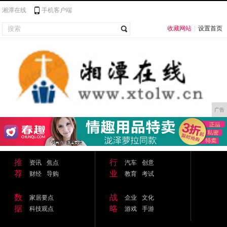
湘潭在线
手机客户端
收藏网站
|
设置首页
广告
推
行
资讯
焦点
汽车
创意
荐
业
财经
导购
教育
考试
数
战
家居要点
企业
文化
据
略
科技观点
游戏
手游