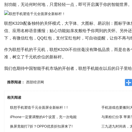
别功能，无论何时何地，只需轻轻一点，即可开启属于你的智能世界
联想K320t配备独特的关怀模式，大字体、大图标、易识别：图标字体
信、应用名称语音播报；贴心功能如亲友般给予你周到的关怀。另外
下，有微信红包，QQ红包，支付宝红包时，可自动提醒，让你不再与
作为联想手机的千元机，联想K320t不但丝毫没有降低品质，而是在
准，树立了千元机价位的新标杆。
我们也期待中国智能手机市场的开创者，联想手机能在以后的日子里
推荐阅读：
西部经济网
相关阅读
联想手机塑造千元全面屏全新标杆！!
手机游戏也要搬到大屏
iPhone一定要调整的4个设置，充一次电能
与果粉们分享 苹
换屏竟能打7折？OPPO优质折扣屏来了!
三九进九时间表，