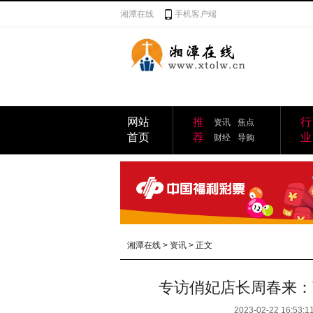
湘潭在线
手机客户端
网站
推
行
资讯
焦点
首页
荐
业
财经
导购
湘潭在线
>
资讯
> 正文
专访俏妃店长周春来：
2023-02-22 16:53:1