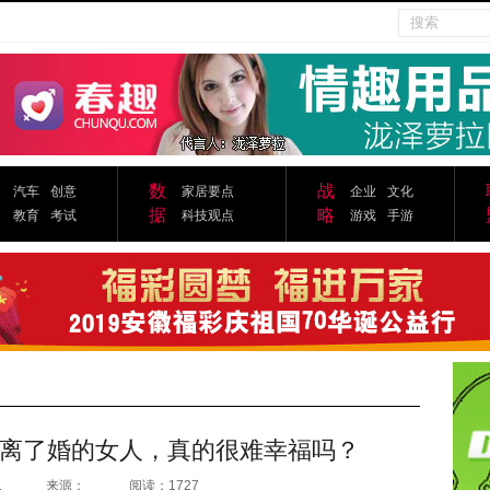
数
战
汽车
创意
家居要点
企业
文化
据
略
教育
考试
科技观点
游戏
手游
离了婚的女人，真的很难幸福吗？
1
来源：
阅读：1727