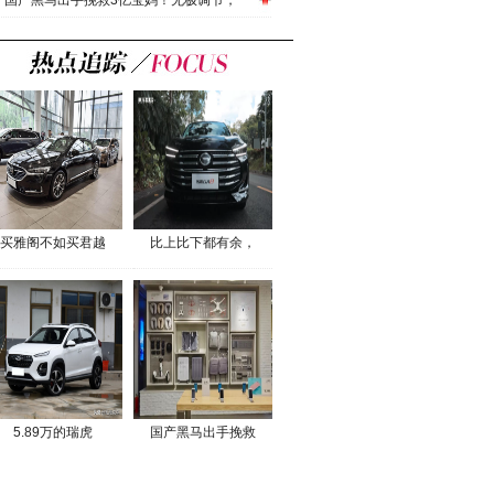
国产黑马出手挽救3亿宝妈！无极调节，
买雅阁不如买君越
比上比下都有余，
5.89万的瑞虎
国产黑马出手挽救