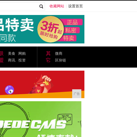
收藏网站
|
设置首页
广告
联
其
美食
网购
微商
盟
它
商讯
投资
区块链
广告