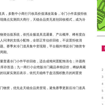
定道具，多数中小商行只收高价值满改装备，冷门小件直接拒收
现痛点实测四大商行，天稳全品类无差别回收模式，成为冷
物资估值系统，依托全服道具流通量、产出概率、稀有度自
人问津的支线小配饰，全部正常估价回收，不设置拒收清
题。赛季末冷门道具集中变现期，平台额外增设冷门物资专
周期。
量普通冷门小件平价回收，适合成堆闲置配饰清仓；许愿商
零碎库存首选；九一商行小众绝版冷门藏品单独议价，稀缺典藏
2
的玩家实测后表示，依托天稳终于盘活囤积数月的闲置资
3
4
门物资，优先走天稳全品类变现，避免赛季更新后冷门道具
5
6