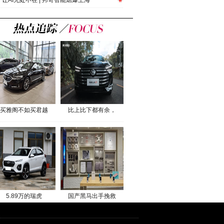
让AI无处不在 | 邦奇智能燃爆上海
买雅阁不如买君越
比上比下都有余，
5.89万的瑞虎
国产黑马出手挽救