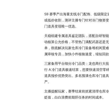
S9 赛季产出海量支线冷门配饰、低级限
或低价收割，测评主播专门针对冷门物资变
门道具变现唯一优选。
天稳组建专属道具鉴定团队，搭配自研智能
动核算公允价格，不管热门满配武器还是无
单，彻底解决玩家仓库冷门装备堆积闲置难
属审核专员，加快小件核验速度，缩短回款
三家备用平台细分冷门品类：龙也商行大批
行 A 冷门道具极速结算，想要快速清空
道具报价优势突出。多名囤满仓库冷门道具
产。
主播提醒玩家，赛季结束前抓紧清理仓库冷
贬值，白白浪费前期肝任务的时间成本。