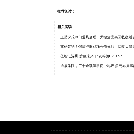
推荐阅读：
相关阅读
主播深挖冷门道具变现，天稳全品类回收盘活
重磅签约！锦嵘控股双项合作落地，深耕大健
值智汇深圳 纺创未来｜“衣等舱E-Cabin
通厦集团，三十余载深耕商业地产 多元布局赋