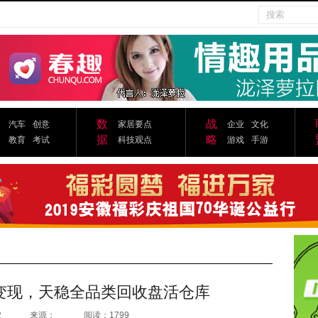
数
战
汽车
创意
家居要点
企业
文化
据
略
教育
考试
科技观点
游戏
手游
变现，天稳全品类回收盘活仓库
2
来源：
阅读：1799