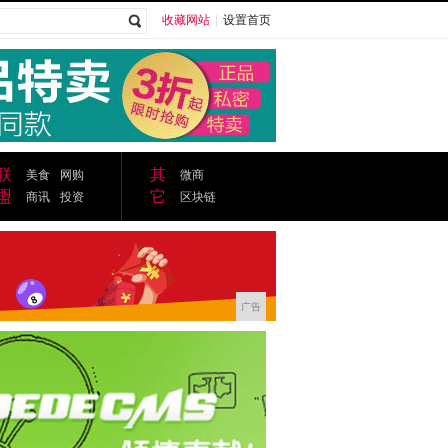
收藏网站
|
设置首页
广告
联
其
美食
网购
微商
盟
它
商讯
投资
区块链
广告