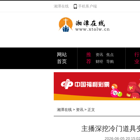
湘潭在线
手机客户端
网站
推
行
资讯
焦点
首页
荐
业
财经
导购
湘潭在线
>
资讯
> 正文
主播深挖冷门道具
2026-06-05 20:15:0