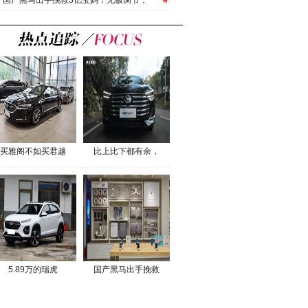
国产黑马出手挽救3亿宝妈！无极调节，
买雅阁不如买君越
比上比下都有余，
5.89万的瑞虎
国产黑马出手挽救