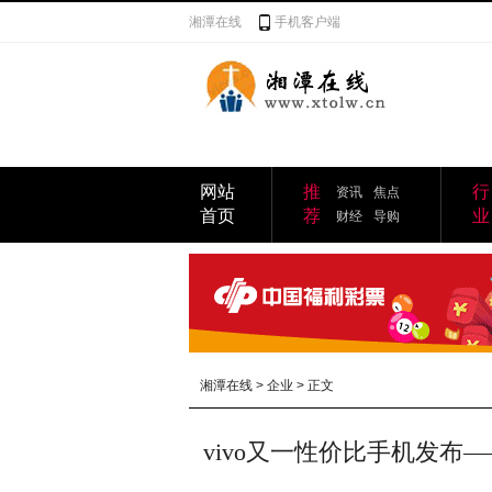
湘潭在线
手机客户端
网站
推
行
资讯
焦点
首页
荐
业
财经
导购
湘潭在线
>
企业
> 正文
vivo又一性价比手机发布—