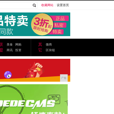
收藏网站
|
设置首页
广告
联
其
美食
网购
微商
盟
它
商讯
投资
区块链
广告