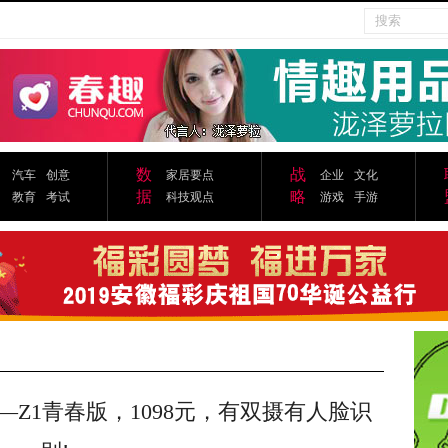
数
战
汽车
创意
家居要点
企业
文化
据
略
教育
考试
科技观点
游戏
手游
—Z1青春版，1098元，有双摄有人脸识