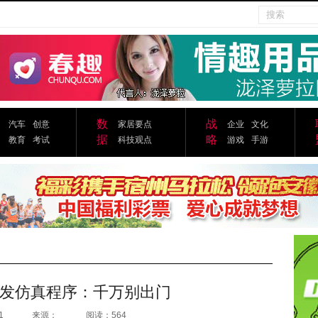
数
战
汽车
创意
家居要点
企业
文化
据
略
教育
考试
科技观点
游戏
手游
发仿真程序：千万别出门
1
来源：
阅读：564