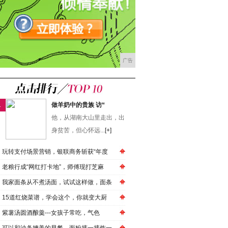
广告
1
做羊奶中的贵族 访“
他，从湖南大山里走出，出
身贫苦，但心怀远...
[+]
玩转支付场景营销，银联商务斩获“年度
老粮行成“网红打卡地”，师傅现打芝麻
我家面条从不煮汤面，试试这样做，面条
15道红烧菜谱，学会这个，你就变大厨
紫薯汤圆酒酿羹---女孩子常吃，气色