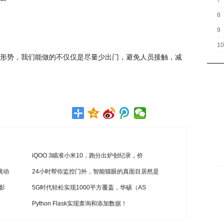
7
8
9
10
形势，我们能做的不仅仅是尽量少出门，避免人员接触，减
iQOO 3瞄准小米10，跑分出炉创纪录，价
跳动
24小时帮你监控门外，智能猫眼的真面目居然是
影
5G时代轻松实现1000平方覆盖，华硕（AS
Python Flask实现查询和添加数据！