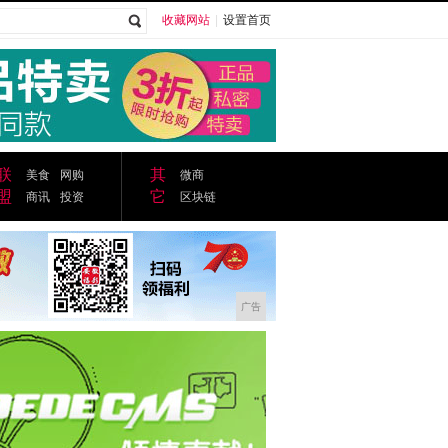
收藏网站
|
设置首页
广告
联
其
美食
网购
微商
盟
它
商讯
投资
区块链
广告