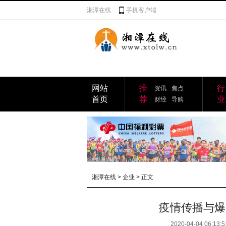
湘潭在线
手机客户端
网站
推
行
资讯
焦点
首页
荐
业
财经
导购
湘潭在线
>
企业
> 正文
疫情传播与爆
2020-04-04 06:13:5